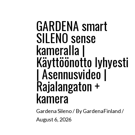
GARDENA smart
SILENO sense
kameralla |
Käyttöönotto lyhyesti
| Asennusvideo |
Rajalangaton +
kamera
Gardena Sileno
/ By
GardenaFinland
/
August 6, 2026