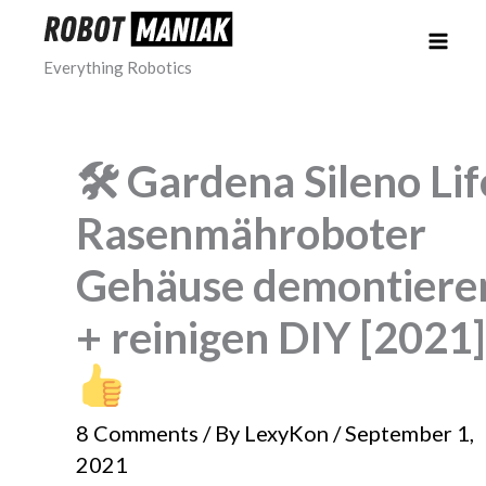
Skip
to
Everything Robotics
content
🛠 Gardena Sileno Lif
Rasenmähroboter
Gehäuse demontiere
+ reinigen DIY [2021]
8 Comments
/ By
LexyKon
/
September 1,
2021