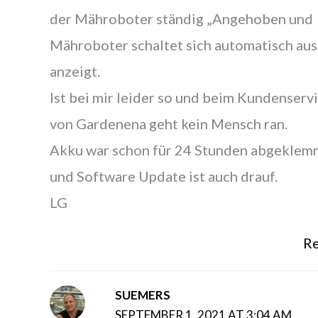
der Mähroboter ständig „Angehoben und
Mähroboter schaltet sich automatisch aus
anzeigt.
Ist bei mir leider so und beim Kundenserv
von Gardenena geht kein Mensch ran.
Akku war schon für 24 Stunden abgeklem
und Software Update ist auch drauf.
LG
Re
SUEMERS
SEPTEMBER 1, 2021 AT 3:04 AM