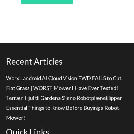
Recent Articles
Worx Landroid AI Cloud Vision FWD FAILS to Cut
Flat Grass | WORST Mower I Have Ever Tested!
Terræn Hjul til Gardena Sileno Robotplæneklipper
Essential Things to Know Before Buying a Robot
Mower!
Quick Links