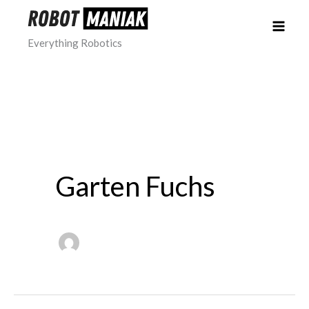
Skip
to
Everything Robotics
content
Garten Fuchs