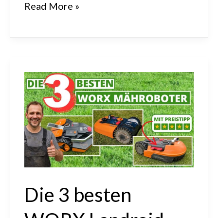
Bewertung
Read More »
des
Gardena
Smart
Sileno
City
für
Gärten
bis
400m²
|
Die 3 besten
#gardena