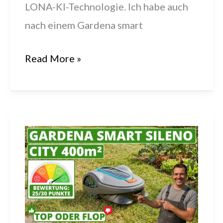
LONA-KI-Technologie. Ich habe auch
nach einem Gardena smart
Gardena
Read More »
Smart
Sileno
Life
1500
–
Meine
Bewertung!
#gardena