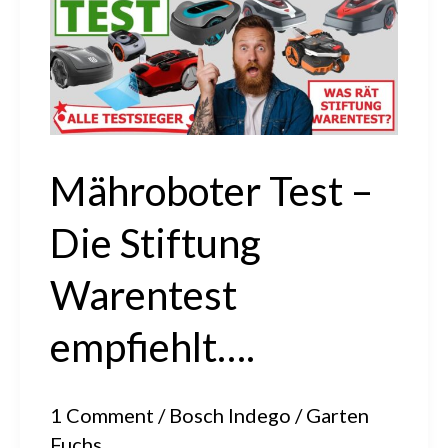
–
Mit
Testergebnissen
Mähroboter Test –
Die Stiftung
Warentest
empfiehlt….
1 Comment
/
Bosch Indego
/
Garten
Fuchs