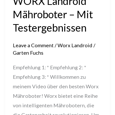
WORX Landroid
#mähroboter
Mähroboter – Mit
Testergebnissen
Leave a Comment
/
Worx Landroid
/
Garten Fuchs
Empfehlung 1: * Empfehlung 2: *
Empfehlung 3: * Willkommen zu
meinem Video über den besten Worx
Mähroboter! Worx bietet eine Reihe
von intelligenten Mährobotern, die
die Gartenarbeit revolutionieren. Um