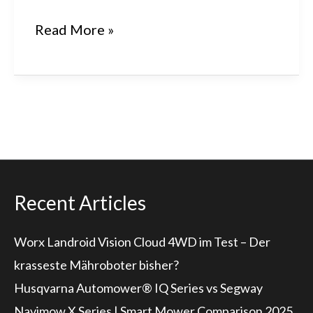
Mähroboter
Read More »
Test
–
Die
Stiftung
Warentest
empfiehlt….
Recent Articles
Worx Landroid Vision Cloud 4WD im Test – Der
krasseste Mähroboter bisher?
Husqvarna Automower® IQ Series vs Segway
Navimow X Series | Smart Mower Comparison 2025