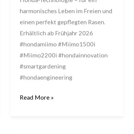
harmonisches Leben im Freien und
einen perfekt gepflegten Rasen.
Erhältlich ab Frühjahr 2026
#hondamiimo #Miimo1500i
#Miimo2200i #hondainnovation
#smartgardening
#hondaengineering
Mehr
Read More »
Komfort
im
Freien