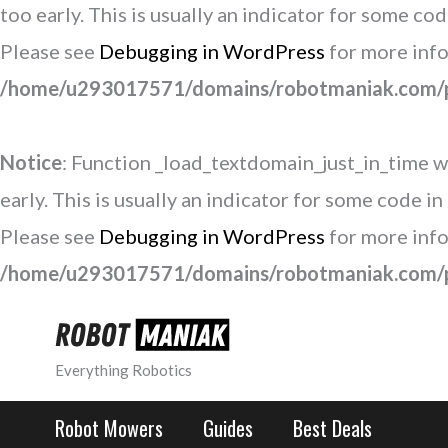
too early. This is usually an indicator for some co
Please see
Debugging in WordPress
for more info
/home/u293017571/domains/robotmaniak.com/pu
Notice
: Function _load_textdomain_just_in_time w
early. This is usually an indicator for some code i
Please see
Debugging in WordPress
for more info
/home/u293017571/domains/robotmaniak.com/pu
Skip
to
Everything Robotics
content
Robot Mowers
Guides
Best Deals