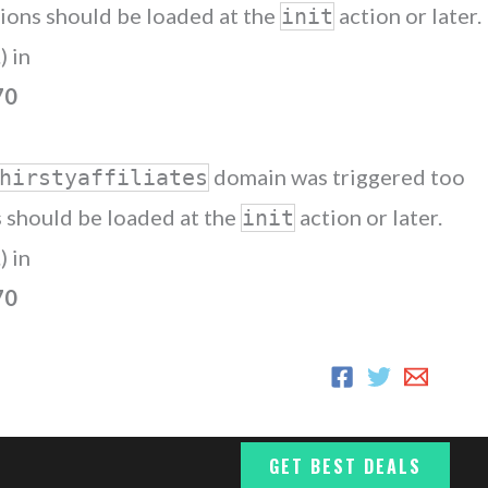
ations should be loaded at the
action or later.
init
) in
70
domain was triggered too
hirstyaffiliates
ns should be loaded at the
action or later.
init
) in
70
GET BEST DEALS