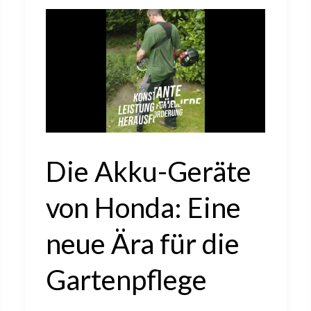
–
entspannt,
mühelos
und
perfekt
gepflegt.
Die Akku-Geräte
von Honda: Eine
neue Ära für die
Gartenpflege