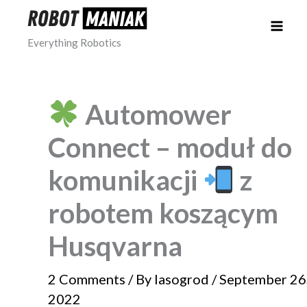
Skip
to
Everything Robotics
content
Automower
Connect – moduł do
komunikacji
z
robotem koszącym
Husqvarna
2 Comments
/ By
lasogrod
/
September 26
2022