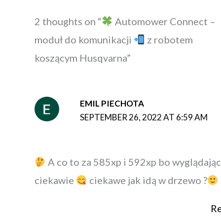
2 thoughts on “
Automower Connect –
moduł do komunikacji
z robotem
koszącym Husqvarna”
EMIL PIECHOTA
SEPTEMBER 26, 2022 AT 6:59 AM
A co to za 585xp i 592xp bo wyglądają
ciekawie
ciekawe jak idą w drzewo ?
Re